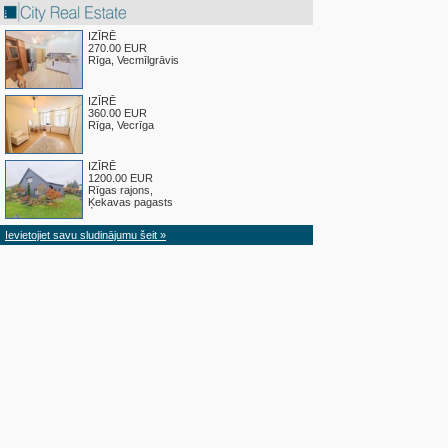
IZĪRĒ
270.00 EUR
Rīga, Vecmīlgrāvis
IZĪRĒ
360.00 EUR
Rīga, Vecrīga
IZĪRĒ
1200.00 EUR
Rīgas rajons,
Ķekavas pagasts
Ievietojiet savu sludinājumu šeit »